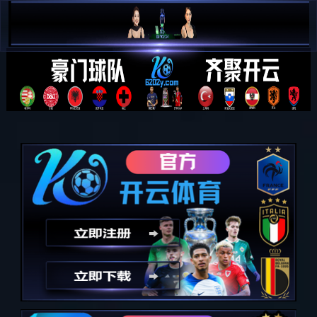
PG娱乐-科技赋能场景,让娱乐更
有趣!