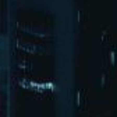
北京市朝阳区广渠东路1号院3-2-1
bd@xuchengkeji.com
微博
微信
XML地图
HTML地图
txt地图
pg娱乐
首页
演出活动
关于pg娱乐