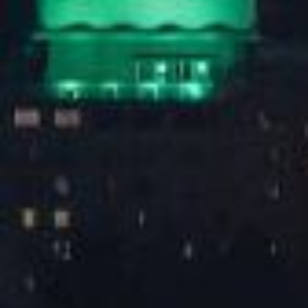
2025谭松韵「韵·光同行」见面会