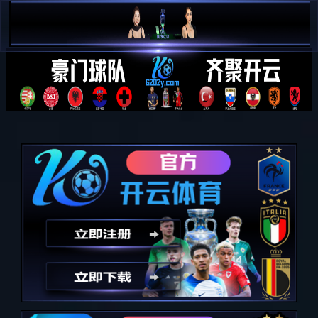
PG娱乐-科技赋能场景,让娱乐更
有趣!