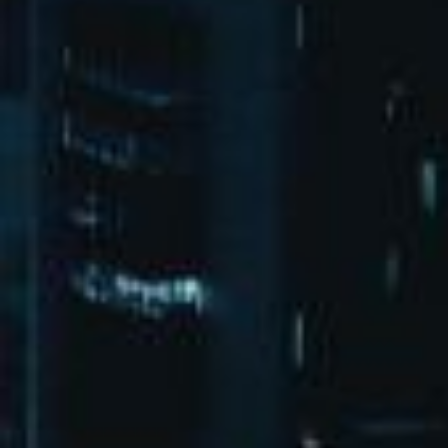
bd@xuchengkeji.com
微博
微信
XML地图
HTML地图
txt地图
pg娱乐
首页
演出活动
关于pg娱乐
? 2026 北京pg娱乐有限公司 All Rights Reserved. ICP：闽ICP备
12014615号-2 腾云建站仅向商家提供技术服务