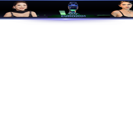
G娱乐-科技赋能场景,让娱乐更有
页
演出活动
关于pg娱乐