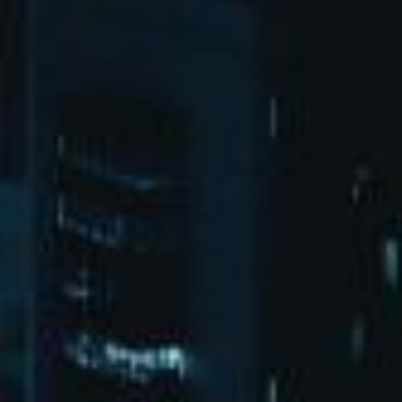
北京市朝阳区广渠东路1号院3-2-1
bd@xuchengkeji.com
微博
微信
XML地图
HTML地图
txt地图
pg娱乐
首页
演出活动
关于pg娱乐