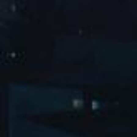
2025谭松韵「韵·光同行」见面会