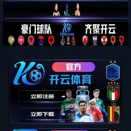
PG娱乐-科技赋能场景,让娱乐更
有趣!