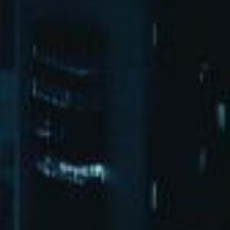
北京市朝阳区广渠东路1号院3-2-1
bd@xuchengkeji.com
微博
微信
XML地图
HTML地图
txt地图
pg娱乐
首页
演出活动
关于pg娱乐