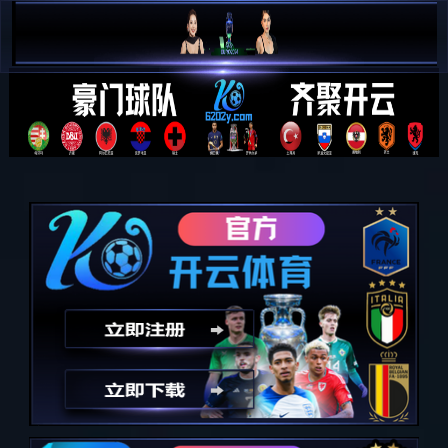
PG娱乐-科技赋能场景,让娱乐更
有趣!