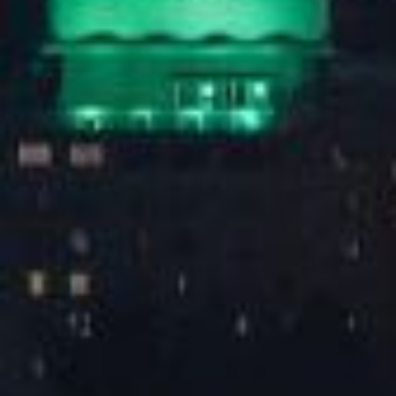
2025谭松韵「韵·光同行」见面会