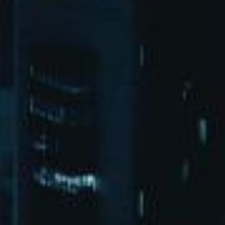
北京市朝阳区广渠东路1号院3-2-1
bd@xuchengkeji.com
微博
微信
XML地图
HTML地图
txt地图
pg娱乐
首页
演出活动
关于pg娱乐