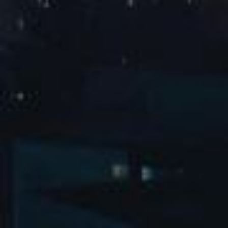
2025谭松韵「韵·光同行」见面会