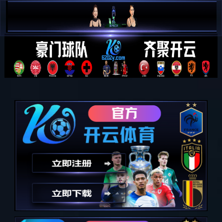
PG娱乐-科技赋能场景,让娱乐更
有趣!